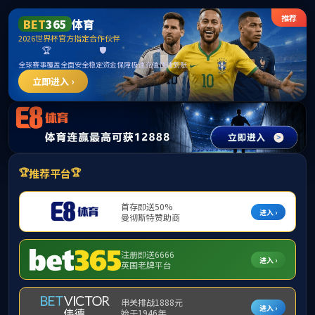
******
77779193永利集团(中国)有限公司 - Official
Website
首页
学院概况
人才培养
学术研究