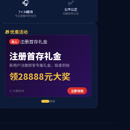
6学年班主任工作座谈会
77779193永利集团在瑞京宿
胡莉丹、副院长蓝达文以及全体班