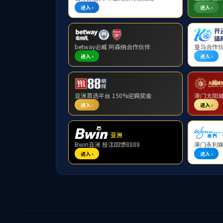
当前位置:
首页
>>
学院要闻
>> 正文
凝心聚力育新人 一站
为进一步强化班主任队伍建设
舍一站式社区召开2025-20
主任、辅导员代表参加会议。