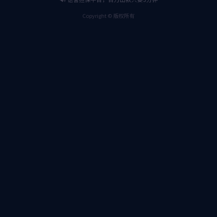
班主任工作成效，对班主任在学风建设、学生成长指导
“引路人”，是学院落实立德树人根本任务的关键力量
责任担当。