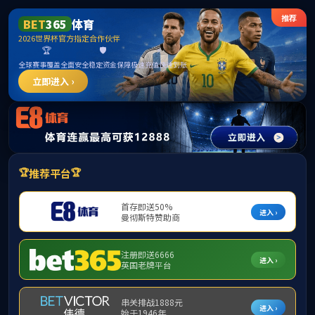
******
77779193永利集团(中国)有限公司 - Official
Website
首页
学院概况
人才培养
学术研究